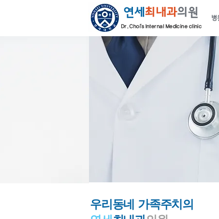
연세
최내과
의원
병
Dr. Choi's Internal Medicine clinic
우리동네
가족주치의