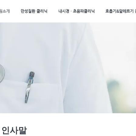
원소개
만성질환 클리닉
내시경ㆍ초음파클리닉
호흡기&알레르기 
인사말