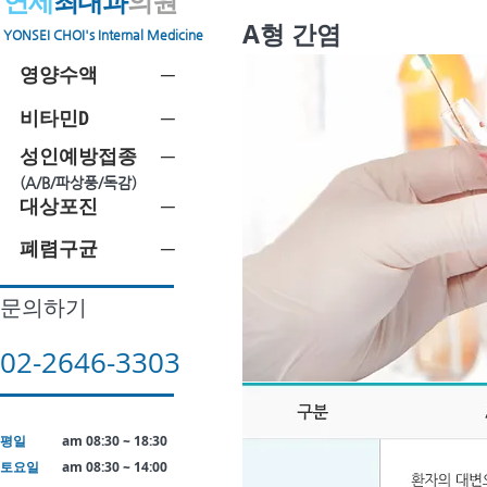
​연세
최내과
의원
A형 간염
​YONSEI CHOI's Internal Medicine
영양수액 ─
비타민D ─
성인예방접종 ─
(A/B/파상풍/독감)
대상포진 ─
폐렴구균 ─
문의하기
02-2646-3303
평일
am 08:30 ~ 18:30
토요일
am 08:30 ~ 14:00